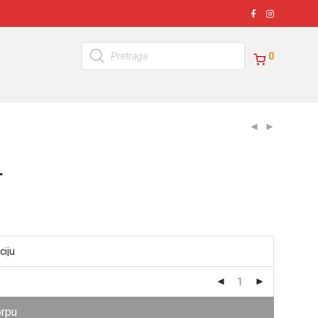
Products
search
0
T
orpu