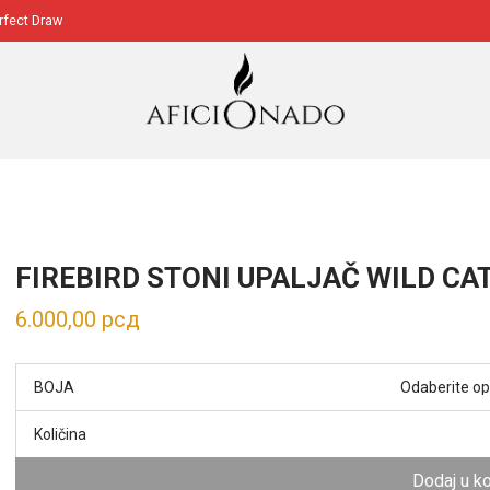
erfect Draw
FIREBIRD STONI UPALJAČ WILD CA
6.000,00
рсд
BOJA
Količina
Dodaj u k