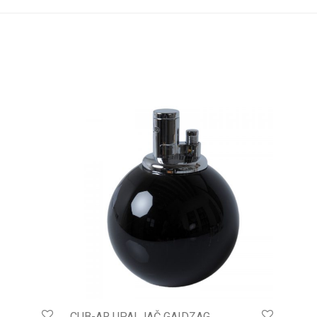
CUB-AR UPALJAČ GAIDZAG