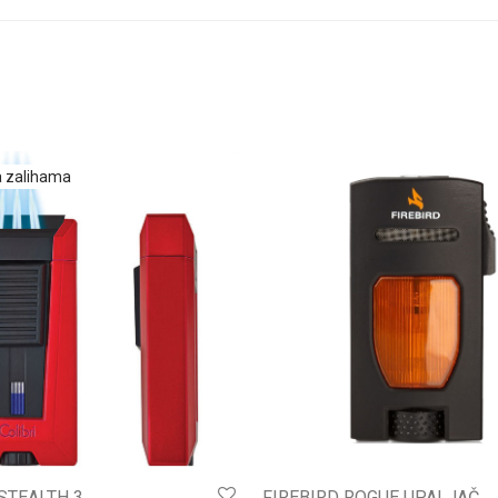
STEALTH 3
FIREBIRD ROGUE UPALJAČ