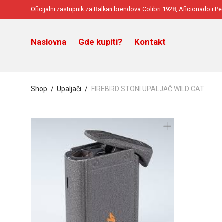
Oficijalni zastupnik za Balkan brendova Colibri 1928, Aficionado i P
Naslovna
Gde kupiti?
Kontakt
Shop
/
Upaljači
/
FIREBIRD STONI UPALJAČ WILD CAT