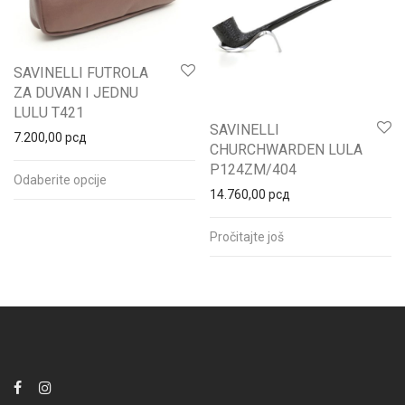
SAVINELLI FUTROLA
ZA DUVAN I JEDNU
LULU T421
SAVINELLI
7.200,00
рсд
CHURCHWARDEN LULA
P124ZM/404
Odaberite opcije
14.760,00
рсд
Pročitajte još