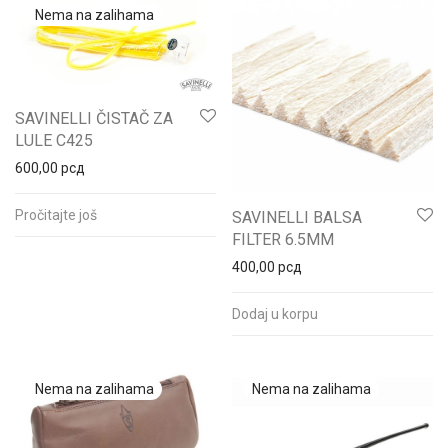
SAVINELLI ČISTAČ ZA
LULE C425
600,00
рсд
Pročitajte još
SAVINELLI BALSA
FILTER 6.5MM
400,00
рсд
Dodaj u korpu