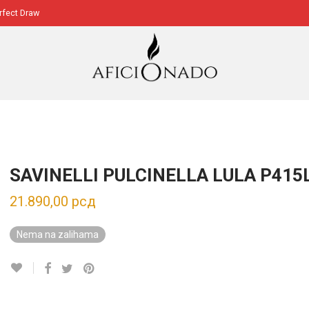
erfect Draw
SAVINELLI PULCINELLA LULA P415
21.890,00
рсд
Nema na zalihama