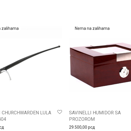
I CHURCHWARDEN LULA
SAVINELLI HUMIDOR SA
404
PROZOROM
сд
29.500,00
рсд