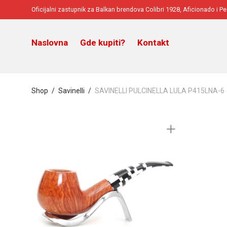
Oficijalni zastupnik za Balkan brendova Colibri 1928, Aficionado i P
Naslovna
Gde kupiti?
Kontakt
Shop
/
Savinelli
/
SAVINELLI PULCINELLA LULA P415LNA-6