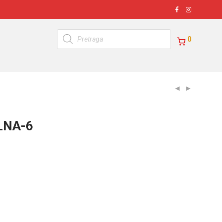
Products
search
0
LNA-6