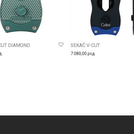
CUT DIAMOND
SEKAČ V-CUT
д
7.080,00
рсд