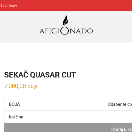
erfect Draw
SEKAČ QUASAR CUT
7.080,00
рсд
BOJA
Količina
Dodaj u k