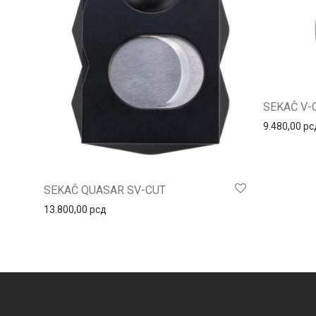
SEKAČ V-
9.480,00
рс
SEKAČ QUASAR SV-CUT
13.800,00
рсд