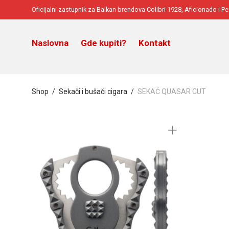
Oficijalni zastupnik za Balkan brendova Colibri 1928, Aficionado i P
Naslovna
Gde kupiti?
Kontakt
Shop
/
Sekači i bušači cigara
/
SEKAČ QUASAR CUT