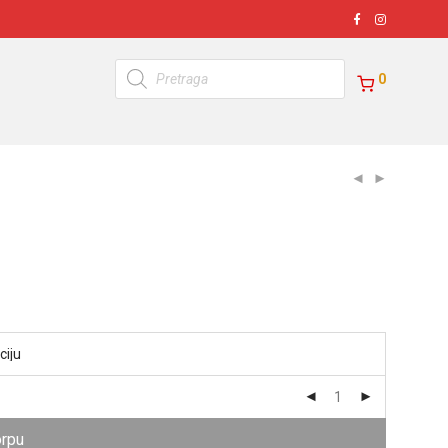
Products
search
0
orpu