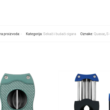
fra proizvoda:
-
Kategorija:
Sekači i bušači cigara
Oznake:
Quasar
,
S-